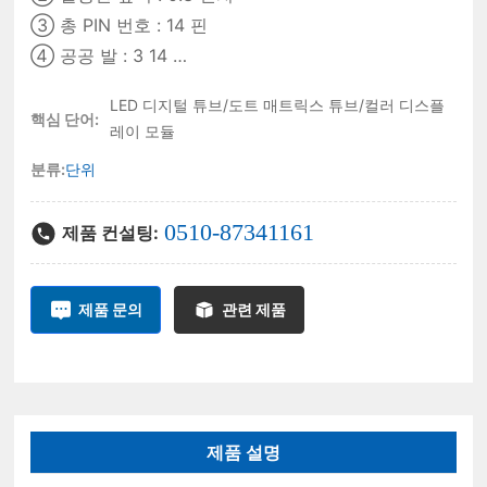
③ 총 PIN 번호 : 14 핀
④ 공공 발 : 3 14
⑤ 치수 : 10.06 × 19.00 × 5.40mm
LED 디지털 튜브/도트 매트릭스 튜브/컬러 디스플
⑥ 발광 색상 : 밝은 빨강 / 황록색 / 황색 / 황색 / 파랑
핵심 단어:
레이 모듈
/ 백색 / 순 녹색
분류:
단위
⑦ 반사 강 표면 색상 : 흑색 / 회색
⑧ 에폭시 색상 : 백색 / 빨강 / 녹색 / 파랑 / 노랑
0510-87341161
제품 컨설팅:
⑨ 극성 : 공통 양극 / 공통 음극
⑩ 작동 온도 범위 : 섭씨 -20 ~ 80도
사진상의 이유로 실제 제품의 발광 색상은 사진과 다를
제품 문의
관련 제품
수 있습니다.
제품 설명