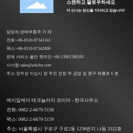
스캔하고 팔로우하세요
더 신나는 당신을 기다리고 있습니다!
담당자:판매부총주 가 려
전화:
+86-0510-87341161
팩스:
+86-0510-87342800
판매 서비스 불만 핫라인:
+86-13961588105
사서함:
sales@arkchn.com
주소:장쑤성 이싱시 장 주진 진장 주 공업 집 중구 옥룡로 6 호
에이알케이 테크놀러지 코리아 - 한국사무소
전화:
0082-2-6679-5158
팩스:
0082-2-6679-5159
주소: 서울특별시 구로구 구로2동 1258번지 나동 3322호