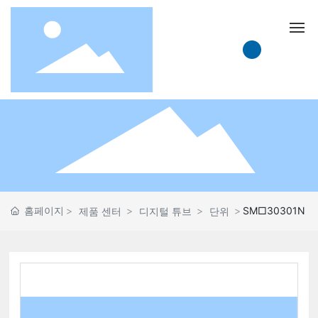
돌아가기
저희에 관하여
제품전시
홈페이지
SM□30301N
제품 센터
디지털 튜브
단위
응용범위
뉴스
커뮤니케이션