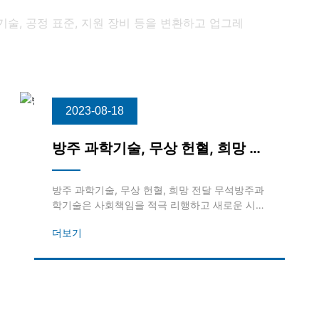
술, 공정 표준, 지원 장비 등을 변환하고 업그레
2023-08-18
방주 과학기술, 무상 헌혈, 희망 전
달
방주 과학기술, 무상 헌혈, 희망 전달 무석방주과
학기술은 사회책임을 적극 리행하고 새로운 시대
의 봉사정신에 호응하여 2022년 4월 13일에 무
더보기
상헌혈활동에 참가했다. 헌혈 행사 기간에 모두
들 방역 관련 요구에 따라 전 과정에 마스크를 착
용하고 전문적인 의료일군의 배치하에 헌혈을 진
행한다.