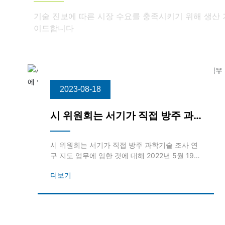
기술 진보에 따른 시장 수요를 충족시키기 위해 생산 기
이드합니다
2023-08-18
시 위원회는 서기가 직접 방주 과
학기술 조사 연구 지도 업무에 임
한 것에 대해
시 위원회는 서기가 직접 방주 과학기술 조사 연
구 지도 업무에 임한 것에 대해 2022년 5월 19
일, 의흥시당위 서기 봉효춘은 우리 회사에 와서
더보기
조업복귀와 전염병예방통제사업을 조사연구, 지
도했다.시당위 상무위원, 휴양지 당사업위원회
서기 임비, 휴양지 당사업위원회 부서기, 장저진
당위원회 서기 왕홍중 등 지도자들이 동행하여
조사연구를 진행했다. 봉서기 일행은 작업장에