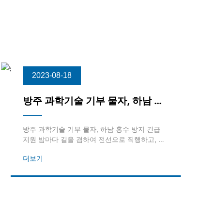
더보기
2023-08-18
방주 과학기술 기부 물자, 하남 홍
수 방지 긴급 지원
방주 과학기술 기부 물자, 하남 홍수 방지 긴급
지원 밤마다 길을 겸하여 전선으로 직행하고, 청
산과 함께 비바람을 짊어진다! 무석시 방주과학
더보기
기술전자유한회사는"홍수"를 듣고 움직이면서
구조물자를 준비하고 신향을 지원하였다.